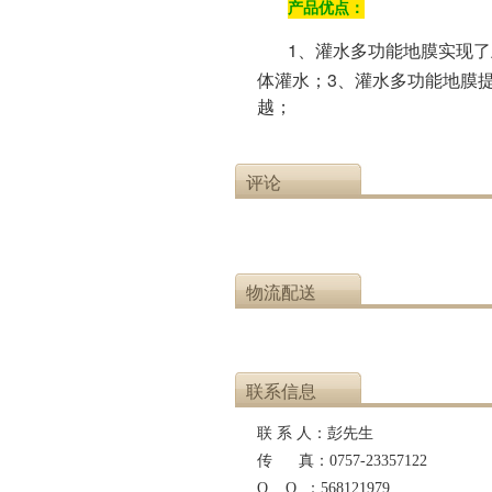
产品优点：
1、灌水多功能地膜实现
体灌水；
3、灌水多功能地膜
越
；
评论
物流配送
联系信息
联 系 人：
彭先生
传 真：
0757-23357122
Q Q ：
568121979