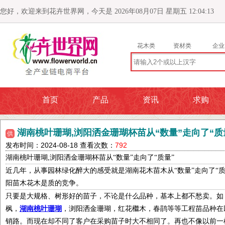
您好，欢迎来到花卉世界网，今天是 2026年08月07日 星期五 12:04:15
花木类
资材类
企业
首页
产品
资讯
求购
湖南桃叶珊瑚,浏阳洒金珊瑚杯苗从“数量”走向了“质
供
发布时间：2024-08-18 查看次数：
792
湖南桃叶珊瑚
,
浏阳洒金珊瑚杯苗从“数量”走向了“质量”
近几年，从事园林绿化醉大的感受就是湖南花木苗木从
“数量”走向了
阳苗木花木是质的竞争。
只要是大规格、树形好的苗子，不论是什么品种，基本上都不愁卖。如
枫，
湖南桃叶珊瑚
，浏阳洒金珊瑚，红花檵木，春鹃等等工程苗品种在
销路。而现在却不同了客户在采购苗子时大不相同了。再也不像以前一