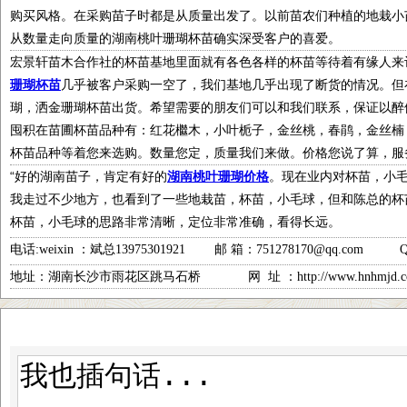
购买风格。在采购苗子时都是从质量出发了。以前苗农们种植的地栽小
从数量走向质量的湖南桃叶珊瑚杯苗确实深受客户的喜爱。
宏景轩苗木合作社的杯苗基地里面就有各色各样的杯苗等待着有缘人来
珊瑚杯苗
几乎被客户采购一空了，我们基地几乎出现了断货的情况。但
瑚，洒金珊瑚杯苗出货。希望需要的朋友们可以和我们联系，保证以醉
囤积在苗圃杯苗品种有：红花檵木，小叶栀子，金丝桃，春鹃，金丝楠
杯苗品种等着您来选购。数量您定，质量我们来做。价格您说了算，服
“好的湖南苗子，肯定有好的
湖南桃叶珊瑚价格
。现在业内对杯苗，小
我走过不少地方，也看到了一些地栽苗，杯苗，小毛球，但和陈总的杯
杯苗，小毛球的思路非常清晰，定位非常准确，看得长远。
电话
:weixin
：斌总
13975301921
邮 箱：
751278170@qq.com QQ 
地址：湖南长沙市雨花区跳马石桥
网
址
：
http://www.hnhmjd