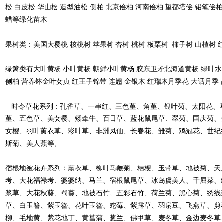
松 白皮松 华山松 造型油松 侧柏 北京侩柏 河南侩柏 望都塔侩 铅笔侩
蜡等绿化苗木
果树类：美国大樱桃 核桃树 苹果树 杏树 桃树 板栗树 柿子树 山楂树 
绿篱类有大叶黄杨 小叶黄杨 朝鲜小叶黄杨 胶东卫矛北海道黄杨 绿叶水蜡
侧柏 营养钵金叶女贞 红王子锦带 连翘 金银木 红瑞木月季花 大话月季 
时令草花系列：孔雀草、一串红、三色堇、角堇、银叶菊、太阳花、
堇、五色草、美女樱、矮牵牛、百日草、蓝花鼠尾草、翠菊、国庆菊、
女樱、羽叶薰衣草、彩叶草、非洲凤仙、长春花、雏菊、鸡冠花、世纪
斯菊、美人蕉等。
宿根地被花卉系列：薰衣草、柳叶马鞭菊、桔梗、玉带草、地被菊、天
考、大花福禄考、婆婆纳、马兰、宿根鼠尾草、冰岛虞美人、千屈菜、
浆草、大花秋葵、蜀葵、地被石竹、五彩石竹、荷兰菊、黑心菊、绣线
草、白玉簪、紫玉簪、花叶玉簪、蛇莓、紫露草、羽扇豆、飞燕草、剪
柳、毛地黄、紫花地丁、黄菖蒲、葱兰、佛甲草、麦冬草、金边麦冬