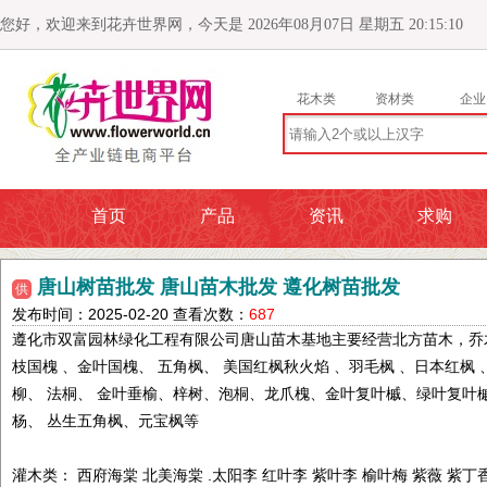
您好，欢迎来到花卉世界网，今天是 2026年08月07日 星期五 20:15:11
花木类
资材类
企业
首页
产品
资讯
求购
唐山树苗批发 唐山苗木批发 遵化树苗批发
供
发布时间：2025-02-20 查看次数：
687
遵化市双富园林绿化工程有限公司唐山苗木基地主要经营北方苗木，乔木
枝国槐 、金叶国槐、 五角枫、 美国红枫秋火焰 、羽毛枫 、日本红枫 
柳、 法桐、 金叶垂榆、梓树、泡桐、龙爪槐、金叶复叶槭、绿叶复叶槭
杨、 丛生五角枫、元宝枫等
灌木类： 西府海棠 北美海棠 .太阳李 红叶李 紫叶李 榆叶梅 紫薇 紫丁