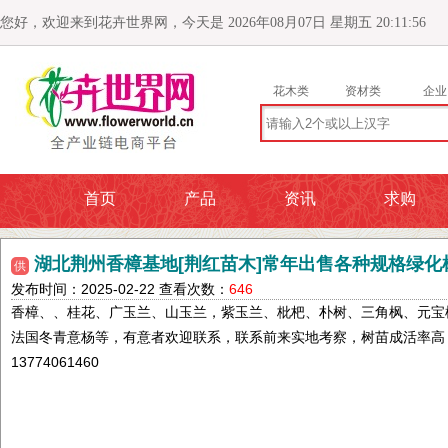
您好，欢迎来到花卉世界网，今天是 2026年08月07日 星期五 20:11:57
花木类
资材类
企业
首页
产品
资讯
求购
湖北荆州香樟基地[荆红苗木]常年出售各种规格绿化
供
发布时间：2025-02-22 查看次数：
646
香樟、、桂花、广玉兰、山玉兰，紫玉兰、枇杷、朴树、三角枫、元宝
法国冬青意杨等，有意者欢迎联系，联系前来实地考察，树苗成活率高
13774061460