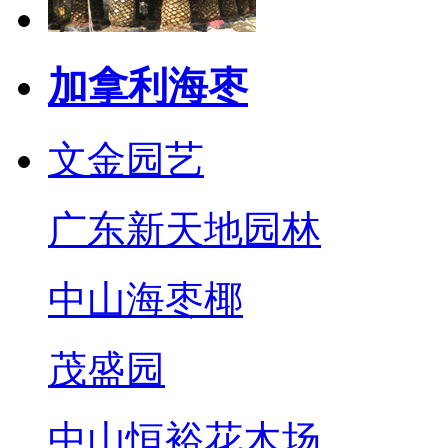
加拿利海枣
文金园艺
广东新天地园林
中山海枣椰
茂盛园
中山恒裕花木场