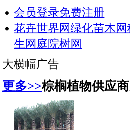
会员登录
免费注册
花卉世界网
绿化苗木网
生网
庭院树网
大横幅广告
更多>>
棕榈植物供应商