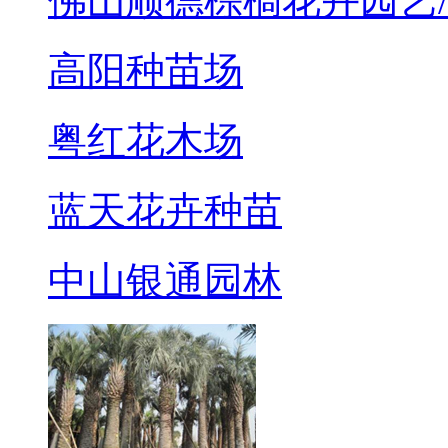
佛山顺德棕榈花卉园艺
高阳种苗场
粤红花木场
蓝天花卉种苗
中山银通园林