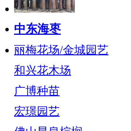
中东海枣
丽梅花场/金城园艺
和兴花木场
广博种苗
宏璟园艺