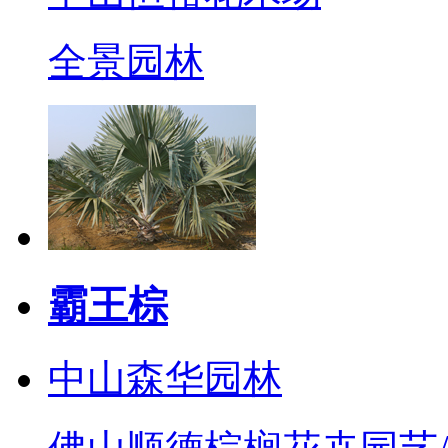
全景园林
霸王棕
中山森华园林