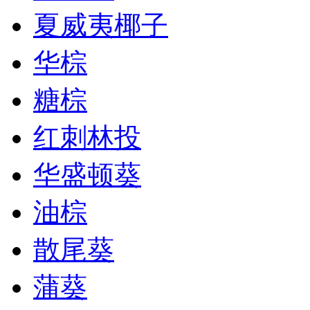
夏威夷椰子
华棕
糖棕
红刺林投
华盛顿葵
油棕
散尾葵
蒲葵