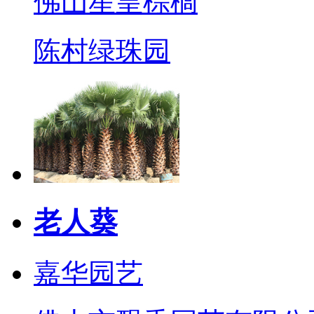
佛山星皇棕榈
陈村绿珠园
老人葵
嘉华园艺