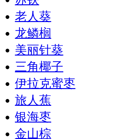
老人葵
龙鳞榈
美丽针葵
三角椰子
伊拉克蜜枣
旅人蕉
银海枣
金山棕