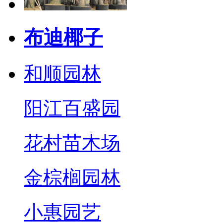
布迪椰子
和顺园林
阳江百盛园
花村苗木场
金棕榈园林
小惠园艺