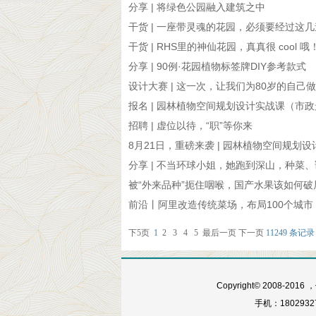
分享 | 将绿色公园融入建筑之中
干货 | 一座带灵魂的花园，必须要经过这几道
干货 | RHS里的神仙花园，真真很 cool 哦
分享 | 90例·花园植物标签牌DIY参考款式
设计大赛 | 这一次，让我们为80岁的自己
报名 | 园林植物空间规划设计实战课（市
招聘 | 虚位以待，“职”等你来
8月21日，重磅来袭 | 园林植物空间规划设计
分享 | 不当环球小姐，她跑到深山，种菜、调
被“外来品种”扼住咽喉，国产水果该如何破
前沿丨阿里改造传统菜场，布局100个城市！
下5页
1
2
3
4
5
最后一页
下一页
11249 条记录 
Copyright© 2008
手机：18029327