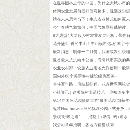
在世界园林之母的中国，为什么大城小市的
休闲农业发展前景好但弯路多，规避这5点
站在未来思考当下！生态农业模式如何赢未
今年春耕气象如何，中国气象网权威解读
9大典型4大阶段乡村农业发展剖析，带你
花开盛世·香约中山！中山横栏这场“国字号
最新消息！明年一二月份，我国或发生极端寒
曼谷最大抗洪雨水公园，海绵城市实践的典
农业农村部：设施农业用地允许使用一般耕地
国内外80个美丽乡村建设经典案例~
奋斗百年路，启航新征程。花卉世界网祝贺
小镇资讯 | 这项陈村非遗技艺，你知道多少
第14届国际花园摄影大赛“最美花园”组获奖作品
鬼才Heatherwick纽约飘浮公园正式开放，建
景观“呼吸之道”——混凝土+沥青+砖+透水
我公司常年招聘，各地方销售顾问