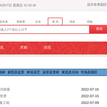
花卉世界园区
7日 星期五 03:58:50
花木类
资材类
企业
资 讯
供应
求购
搜索
讯
求购
供应
园林
庭院及盆景
鲜花花艺
温室及资材
展览及活动
市场及园区
式探索
2022-07-15
世界
2022-07-15
修复工程
2022-07-09