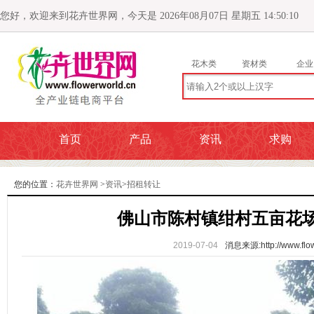
您好，欢迎来到花卉世界网，今天是 2026年08月07日 星期五 14:50:11
花木类
资材类
企业
首页
产品
资讯
求购
您的位置：
花卉世界网
>
资讯
>
招租转让
佛山市陈村镇绀村五亩花
2019-07-04
消息来源:http://www.flow