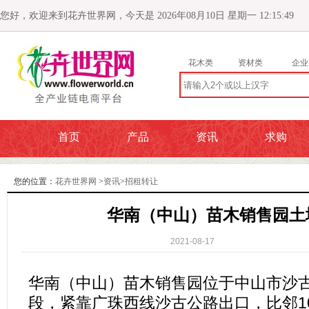
您好，欢迎来到花卉世界网，今天是 2026年08月10日 星期一 12:15:50
花木类
资材类
企业
首页
产品
资讯
求购
您的位置：
花卉世界网
>
资讯
>
招租转让
华南（中山）苗木销售园土
2021-08-17
华南（中山）苗木销售园位于中山市沙
段，紧靠广珠西线沙古公路出口，比邻1