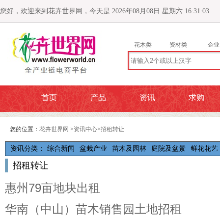
您好，欢迎来到花卉世界网，今天是 2026年08月08日 星期六 16:31:05
花木类
资材类
企业
首页
产品
资讯
求购
您的位置：
花卉世界网
>
资讯中心
>
招租转让
资讯分类：
综合新闻
盆栽产业
苗木及园林
庭院及盆景
鲜花花艺
招租转让
惠州79亩地块出租
华南（中山）苗木销售园土地招租