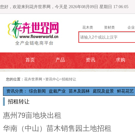
您好，欢迎来到花卉世界网，今天是 2026年08月09日 星期日 17:06:06
花木类
资材类
企业
首页
产品
资讯
求购
您的位置：
花卉世界网
>
资讯中心
>
招租转让
资讯分类：
综合新闻
盆栽产业
苗木及园林
庭院及盆景
鲜花花艺
招租转让
惠州79亩地块出租
华南（中山）苗木销售园土地招租