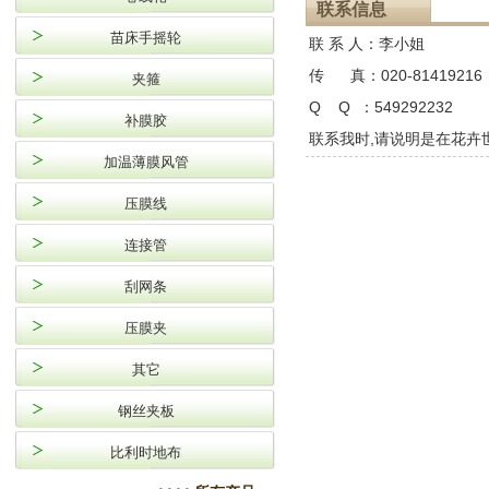
联系信息
苗床手摇轮
联 系 人：
李小姐
传 真：
020-81419216
夹箍
Q Q ：
549292232
补膜胶
联系我时,请说明是在花卉
加温薄膜风管
压膜线
连接管
刮网条
压膜夹
其它
钢丝夹板
比利时地布