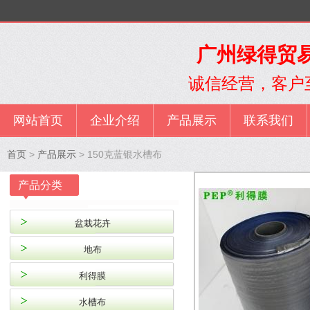
广州绿得贸易
诚信经营，客户
网站首页
企业介绍
产品展示
联系我们
首页
>
产品展示
> 150克蓝银水槽布
产品分类
盆栽花卉
地布
利得膜
水槽布