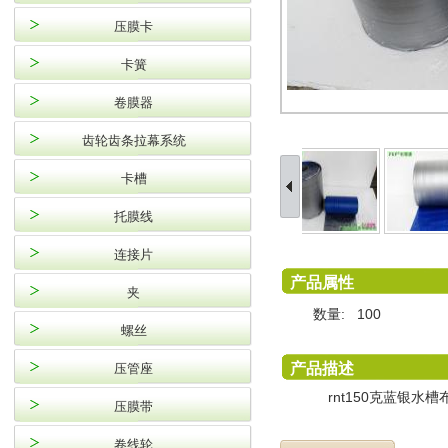
压膜卡
卡簧
卷膜器
齿轮齿条拉幕系统
卡槽
托膜线
连接片
产品属性
夹
数量:
100
螺丝
产品描述
压管座
rnt150克蓝银水槽布
压膜带
卷线轮