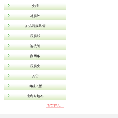
夹箍
补膜胶
加温薄膜风管
压膜线
连接管
刮网条
压膜夹
其它
钢丝夹板
比利时地布
所有产品...