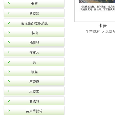
卡簧
卷膜器
齿轮齿条拉幕系统
卡簧
生产资材 -> 温室
卡槽
托膜线
连接片
夹
螺丝
压管座
压膜带
卷线轮
苗床手摇轮