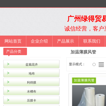
广州绿得贸易
诚信经营，客户
网站首页
企业介绍
产品展示
联系我们
产品分类
加温薄膜风管
显示模式：
盆栽花卉
地布
利得膜
水槽布
压膜卡