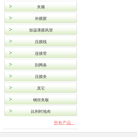
夹箍
补膜胶
加温薄膜风管
压膜线
连接管
刮网条
压膜夹
其它
钢丝夹板
比利时地布
所有产品...