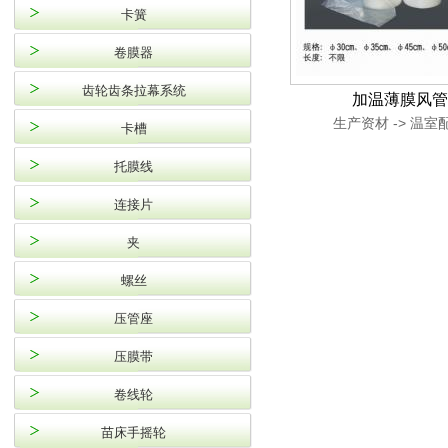
卡簧
卷膜器
齿轮齿条拉幕系统
加温薄膜风管
生产资材 -> 温室
卡槽
托膜线
连接片
夹
螺丝
压管座
压膜带
卷线轮
苗床手摇轮