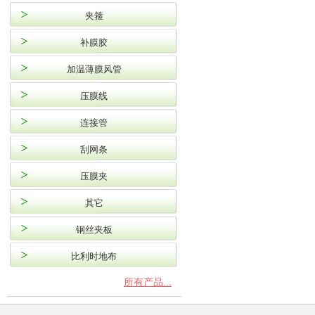
夹箍
补膜胶
加温薄膜风管
压膜线
连接管
刮网条
压膜夹
其它
钢丝夹板
比利时地布
所有产品...