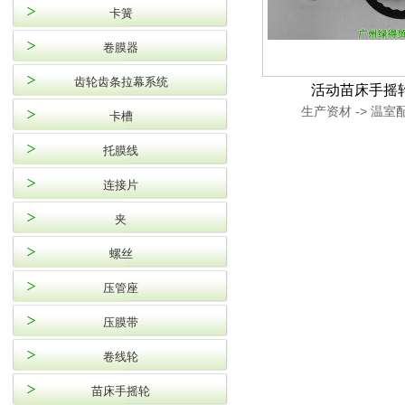
卡簧
卷膜器
齿轮齿条拉幕系统
活动苗床手摇
生产资材 -> 温室
卡槽
托膜线
连接片
夹
螺丝
压管座
压膜带
卷线轮
苗床手摇轮