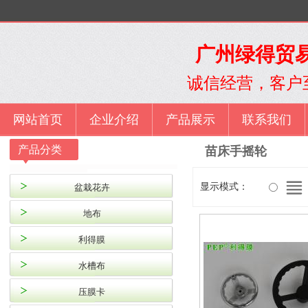
广州绿得贸易
诚信经营，客户
网站首页
企业介绍
产品展示
联系我们
产品分类
苗床手摇轮
显示模式：
盆栽花卉
地布
利得膜
水槽布
压膜卡