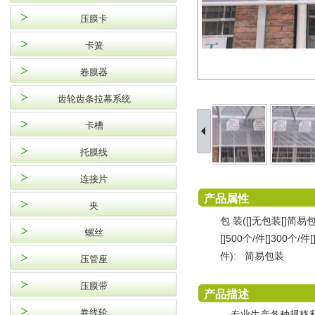
压膜卡
卡簧
卷膜器
齿轮齿条拉幕系统
卡槽
托膜线
连接片
产品属性
夹
包 装([]无包装[]简易
螺丝
[]500个/件[]300个/件[
件):
简易包装
压管座
压膜带
产品描述
卷线轮
专业生产各种规格