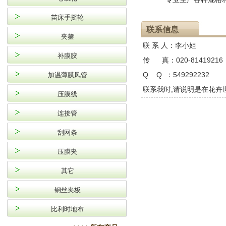
苗床手摇轮
联系信息
夹箍
联 系 人：
李小姐
补膜胶
传 真：
020-81419216
Q Q ：
549292232
加温薄膜风管
联系我时,请说明是在花卉
压膜线
连接管
刮网条
压膜夹
其它
钢丝夹板
比利时地布